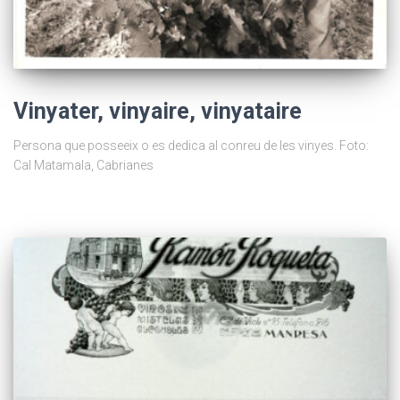
Vinyater, vinyaire, vinyataire
Persona que posseeix o es dedica al conreu de les vinyes. Foto:
Cal Matamala, Cabrianes