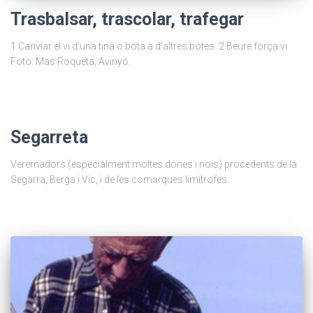
Trasbalsar, trascolar, trafegar
1 Canviar el vi d’una tina o bóta a d’altres bótes. 2 Beure força vi
Foto: Mas Roqueta, Avinyó.
Segarreta
Veremadors (especialment moltes dones i nois) procedents de la
Segarra, Berga i Vic, i de les comarques limítrofes.