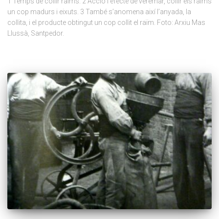
1 Temps de collir raïms. 2 Acció i efecte de veremar, collir els raïms
un cop madurs i eixuts. 3 També s’anomena així l’anyada, la
collita, i el producte obtingut un cop collit el raïm. Foto: Arxiu Mas
Llussà, Santpedor.