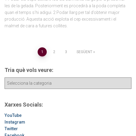
les de la gelada. Posteriorment es procedirà a la poda completa
quan el temps s’hi adigui. 2 Podar llarg per tal d’obtenir major
producció. Aquesta acció explota el cep excessivament i el
malmet de cara a futures collites.
Paginació
1
2
3
SEGÜENT
de
Tria què vols veure:
les
T
r
entrades
i
a
Xarxes Socials:
q
u
YouTube
è
Instagram
v
Twitter
o
Facebook