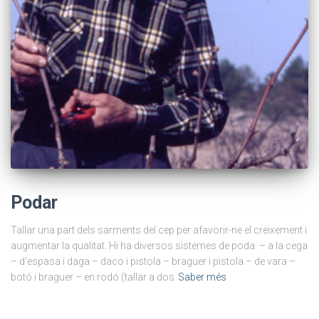
Podar
Tallar una part dels sarments del cep per afavorir-ne el creixement i
augmentar la qualitat. Hi ha diversos sistemes de poda: – a la cega
– d’espasa i daga – daco i pistola – braguer i pistola – de vara –
botó i braguer – en rodó (tallar a dos
Saber més