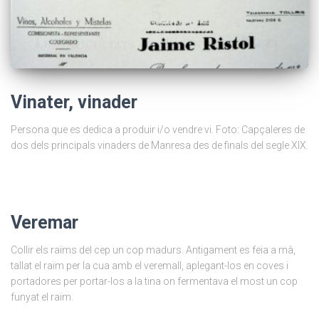
Vinater, vinader
Persona que es dedica a produir i/o vendre vi. Foto: Capçaleres de
dos dels principals vinaders de Manresa des de finals del segle XIX.
Veremar
Collir els raïms del cep un cop madurs. Antigament es feia a mà,
tallat el raïm per la cua amb el veremall, aplegant-los en coves i
portadores per portar-los a la tina on fermentava el most un cop
funyat el raïm.