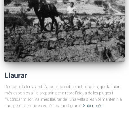
Llaurar
Remoure la terra amb l’arada, bo i dibuixant-hi solcs, que la facin
més esponjosa i la preparin per a rebre l’aigua de les pluges i
fructificar millor. Val més llaurar de lluna vella si es vol mantenir la
saó, però si el que es vol és matar el gram i
Saber més