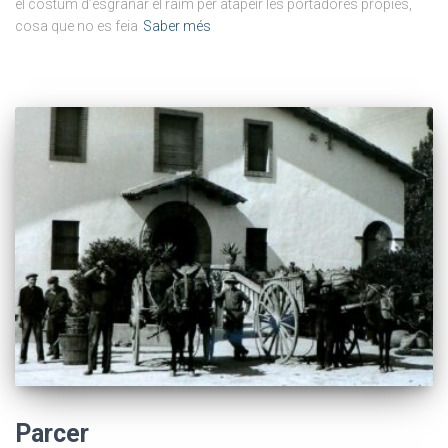
el costum d’esgranar el raïm per atapeir les portadores pròpies,
cosa que no es feia
Saber més
Parcer