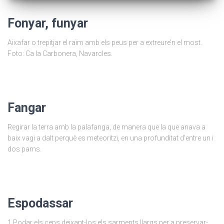
Fonyar, funyar
Aixafar o trepitjar el raïm amb els peus per a extreure’n el most.
Foto: Ca la Carbonera, Navarcles.
Fangar
Regirar la terra amb la palafanga, de manera que la que anava a
baix vagi a dalt perquè es meteoritzi, en una profunditat d’entre un i
dos pams.
Espodassar
1 Podar els ceps deixant-los els sarments llargs per a preservar-