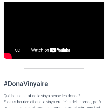
#DonaVinyaire
Què hauria estat de la vinya sense les dones?
Elles us haurien dit que la vinya era feina dels homes, però
totes havien cavat, podat, veremat i aixafat raïm, una i mil