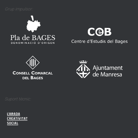
Grup impulsor:
Suport tècnic: