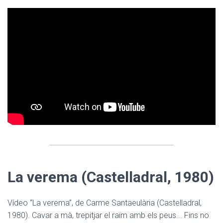
La verema (Castelladral, 1980)
Vídeo “La verema”, de Carme Santaeulària (Castelladral,
1980). Cavar a mà, trepitjar el raïm amb els peus... Fins no