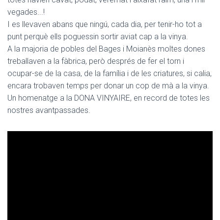
vegades...!
I es llevaven abans que ningú, cada dia, per tenir-ho tot a
punt perquè ells poguessin sortir aviat cap a la vinya.
A la majoria de pobles del Bages i Moianès moltes dones
treballaven a la fàbrica, però després de fer el torn i
ocupar-se de la casa, de la família i de les criatures, si calia,
encara trobaven temps per donar un cop de mà a la vinya.
Un homenatge a la DONA VINYAIRE, en record de totes les
nostres avantpassades.