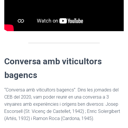
Conversa amb viticultors
bagencs
“Conversa amb viticultors bagencs”. Dins les jornades del
CEB del 2020, vam poder reunir en una conversa a 3
vinyaires amb experiències i orígens ben diversos: Josep
Escorsell (St. Vicenç de Castellet, 1942) ; Enric Solergibert
(Artés, 1932) i Ramon Roca (Cardona, 1945).