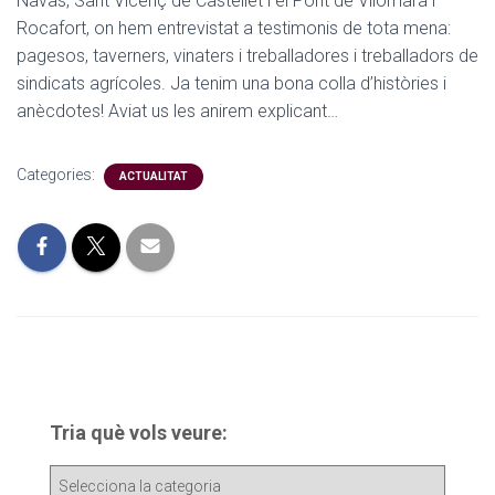
Navàs, Sant Vicenç de Castellet i el Pont de Vilomara i
Rocafort, on hem entrevistat a testimonis de tota mena:
pagesos, taverners, vinaters i treballadores i treballadors de
sindicats agrícoles. Ja tenim una bona colla d’històries i
anècdotes! Aviat us les anirem explicant…
Categories:
ACTUALITAT
Tria què vols veure:
T