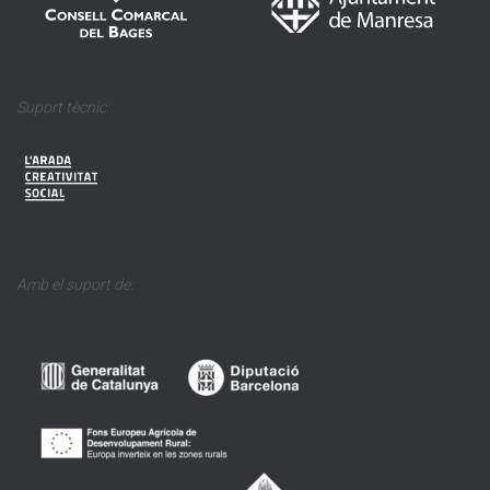
Suport tècnic:
Amb el suport de: