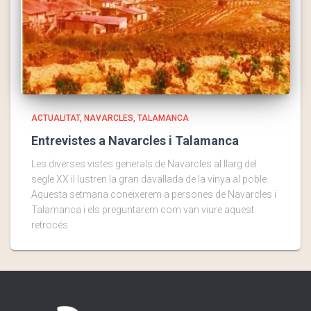
ACTUALITAT
NAVARCLES
TALAMANCA
Entrevistes a Navarcles i Talamanca
Les diverses vistes generals de Navarcles al llarg del
segle XX il·lustren la gran davallada de la vinya al poble.
Aquesta setmana coneixerem a persones de Navarcles i
Talamanca i els preguntarem com van viure aquest
retrocés.