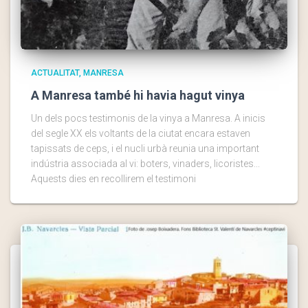
ACTUALITAT
MANRESA
A Manresa també hi havia hagut vinya
Un dels pocs testimonis de la vinya a Manresa. A inicis
del segle XX els voltants de la ciutat encara estaven
tapissats de ceps, i el nucli urbà reunia una important
indústria associada al vi: boters, vinaders, licoristes...
Aquests dies en recollirem el testimoni