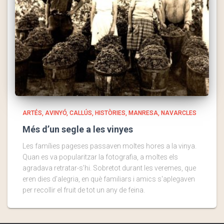
ARTÉS
AVINYÓ
CALLÚS
HISTÒRIES
MANRESA
NAVARCLES
Més d’un segle a les vinyes
Les famílies pageses passaven moltes hores a la vinya.
Quan es va popularitzar la fotografia, a moltes els
agradava retratar-s’hi. Sobretot durant les veremes, que
eren dies d’alegria, en què familiars i amics s'aplegaven
per recollir el fruit de tot un any de feina.