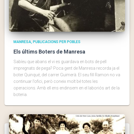
MANRESA
PUBLICACIONS PER POBLES
Els últims Boters de Manresa
Sabíeu que abans el vi es guardava en bots de pell
impregnats de pega? Poca gent de Manresa recorda ja el
boter Quinqué, del carrer Guimerà. El seu fill Ramon no va
continuar l’ofici, però coneix molt bé totes les
operacions. Amb ell ens endinsem en el laboriós art de la
boteria.