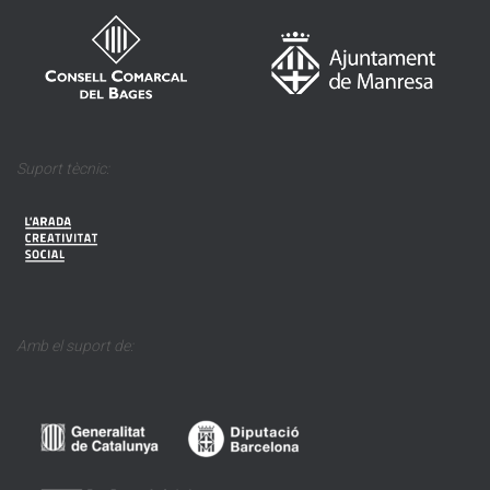
Suport tècnic:
Amb el suport de: