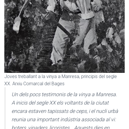
Joves treballant a la vinya a Manresa, principis del segle
XX. Arxiu Comarcal del Bages
Un dels pocs testimonis de la vinya a Manresa.
A inicis del segle XX els voltants de la ciutat
encara estaven tapissats de ceps, i el nucli urbà
reunia una important indústria associada al vi:
boters, vinaders, licoristes… Aquests dies en