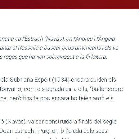
at a ca l’Estruch (Navàs), on l’Andreu i l’Àngela
nar al Rosselló a buscar peus americans i els va
oges que havien sobreviscut a la fil·loxera.
gela Subriana Espelt (1934) encara cuiden els
onyar o, com els agrada dir a ells, “ballar sobre
na, però fins fa poc encara ho feien amb els
ó (Navàs), va ser construïda a finals del segle
Joan Estruch i Puig, amb l’ajuda dels seus