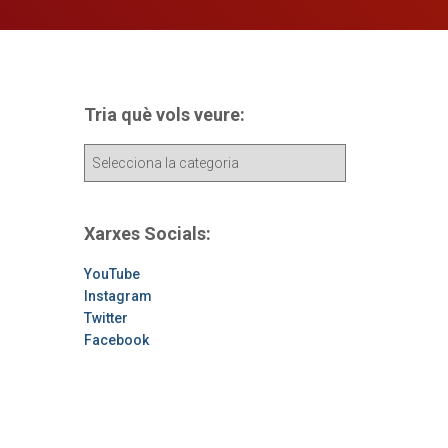
Tria què vols veure:
T
r
i
a
Xarxes Socials:
q
u
YouTube
è
Instagram
v
Twitter
o
Facebook
l
s
v
e
u