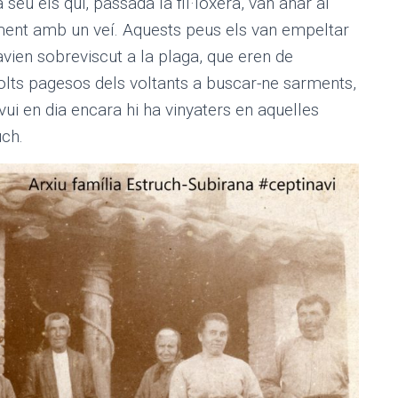
eu els qui, passada la fil·loxera, van anar al
ment amb un veí. Aquests peus els van empeltar
vien sobreviscut a la plaga, que eren de
olts pagesos dels voltants a buscar-ne sarments,
ui en dia encara hi ha vinyaters en aquelles
uch.