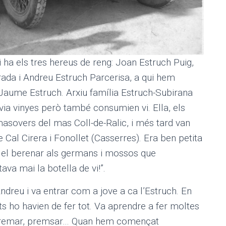
i ha els tres hereus de reng: Joan Estruch Puig,
ada i Andreu Estruch Parcerisa, a qui hem
: Jaume Estruch. Arxiu família Estruch-Subirana
via vinyes però també consumien vi. Ella, els
asovers del mas Coll-de-Ralic, i més tard van
 Cal Cirera i Fonollet (Casserres). Era ben petita
i el berenar als germans i mossos que
tava mai la botella de vi!”.
dreu i va entrar com a jove a ca l’Estruch. En
ots ho havien de fer tot. Va aprendre a fer moltes
r, veremar, premsar… Quan hem començat