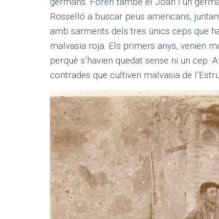
germans. Foren també el Joan i un germà s
Rosselló a buscar peus americans, junta
amb sarments dels tres únics ceps que ha
malvasia roja. Els primers anys, venien m
perquè s’havien quedat sense ni un cep. Av
contrades que cultiven malvasia de l’Estr