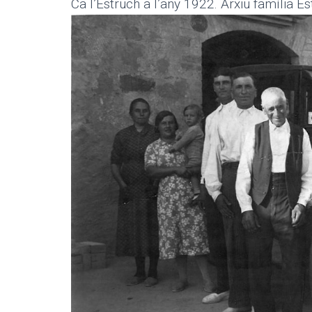
Ca l’Estruch a l’any 1922. Arxiu família E