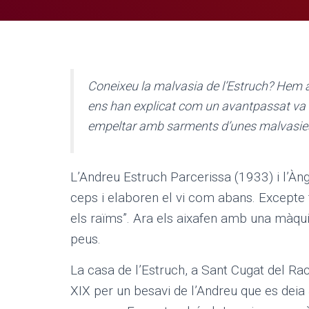
Coneixeu la malvasia de l’Estruch? Hem an
ens han explicat com un avantpassat va a
empeltar amb sarments d’unes malvasies r
L’Andreu Estruch Parcerissa (1933) i l’Àn
ceps i elaboren el vi com abans. Excepte f
els raïms”. Ara els aixafen amb una màqui
peus.
La casa de l’Estruch, a Sant Cugat del Rac
XIX per un besavi de l’Andreu que es deia 