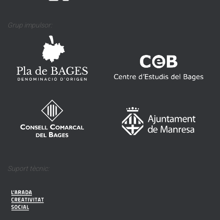
Grup impulsor:
Suport tècnic: