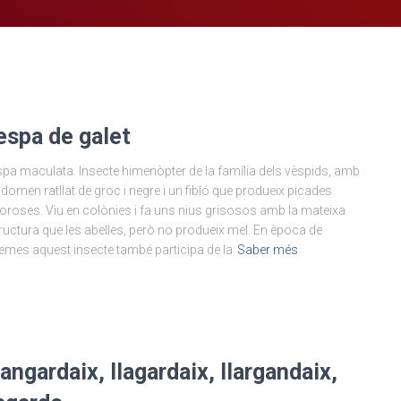
espa de galet
pa maculata. Insecte himenòpter de la família dels vèspids, amb
bdomen ratllat de groc i negre i un fibló que produeix picades
oroses. Viu en colònies i fa uns nius grisosos amb la mateixa
ructura que les abelles, però no produeix mel. En època de
emes aquest insecte també participa de la
Saber més
langardaix, llagardaix, llargandaix,