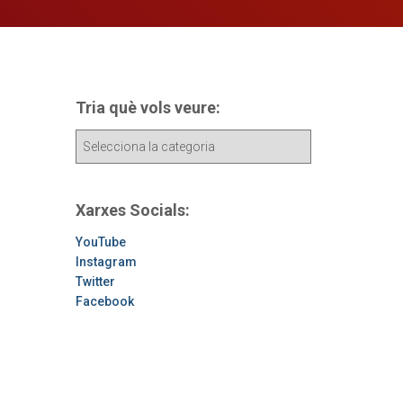
Tria què vols veure:
T
r
i
a
Xarxes Socials:
q
u
YouTube
è
Instagram
v
Twitter
o
Facebook
l
s
v
e
u