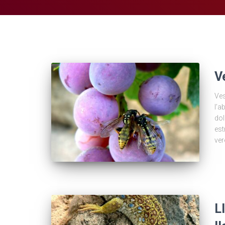
V
Ves
l’a
dol
est
ver
L