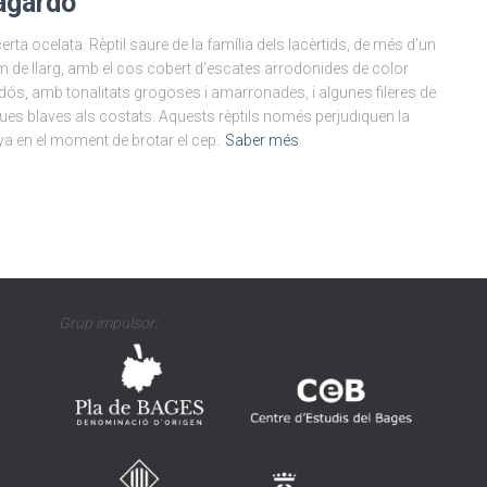
lagardo
erta ocelata. Rèptil saure de la família dels lacèrtids, de més d’un
 de llarg, amb el cos cobert d’escates arrodonides de color
dós, amb tonalitats grogoses i amarronades, i algunes fileres de
ues blaves als costats. Aquests rèptils només perjudiquen la
ya en el moment de brotar el cep.
Saber més
Grup impulsor: