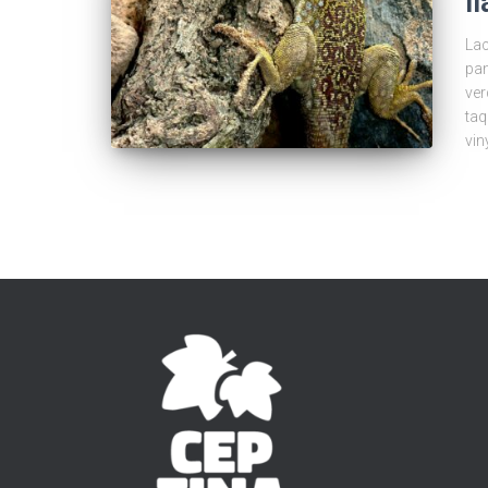
l
Lac
pam
ver
taq
vin