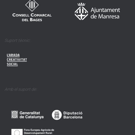
Suport tècnic:
Amb el suport de: