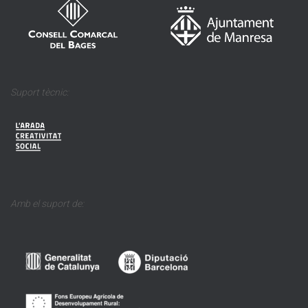
Suport tècnic:
Amb el suport de: