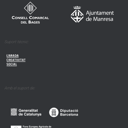
Suport tècnic:
Amb el suport de: