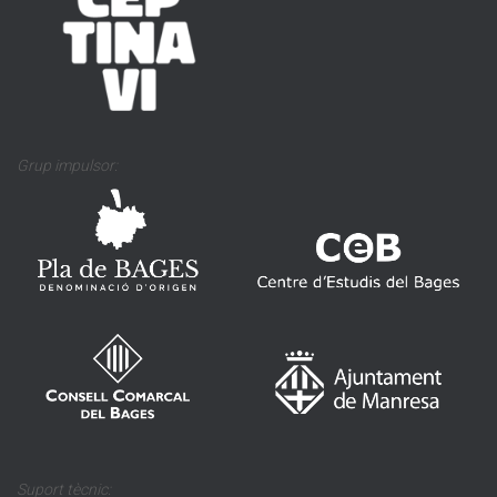
Grup impulsor:
Suport tècnic: