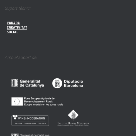
Suport tècnic:
Amb el suport de: