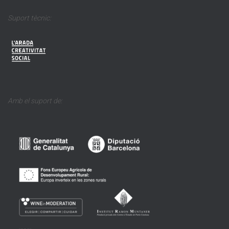
Suport tècnic:
Amb el suport de: