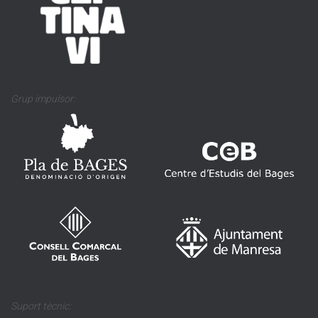
Grup impulsor:
Suport tècnic: