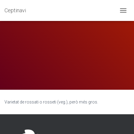
Ceptinavi
Novelda
CANVI
Varietat de rossati o rosseti (veg.), però més gros.