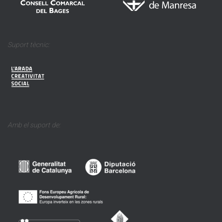
Suport tècnic:
Amb el suport de: