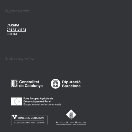
Suport tècnic:
Amb el suport de: