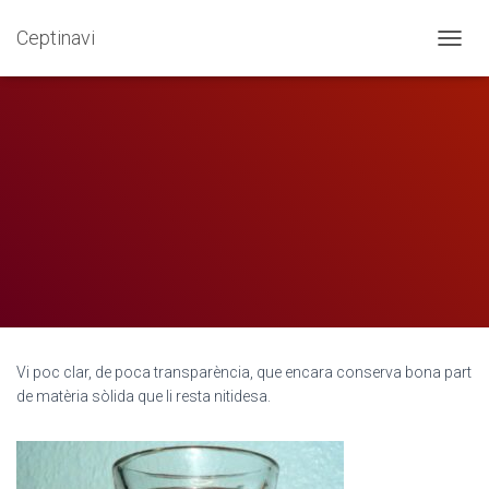
Ceptinavi
Enllorat, llorat, enllocat
CANVI
Vi poc clar, de poca transparència, que encara conserva bona part
de matèria sòlida que li resta nitidesa.