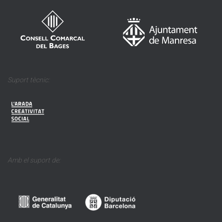
Suport tècnic:
Amb el suport de: