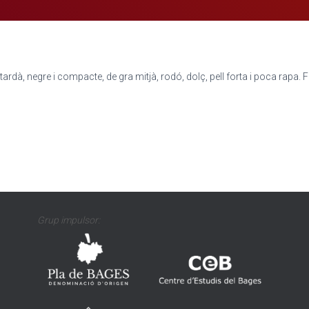
 tardà, negre i compacte, de gra mitjà, rodó, dolç, pell forta i poca rapa. 
Grup impulsor: