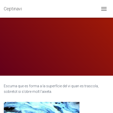
Ceptinavi
Bromera
CANVI
Escuma que es forma a la superfície del vi quan es trascola,
sobretot si s’obre molt l’aixeta.