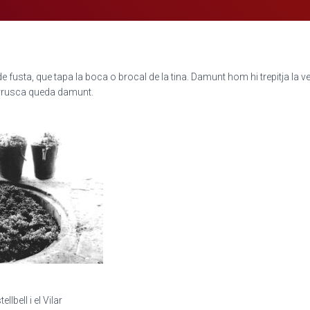
de fusta, que tapa la boca o brocal de la tina. Damunt hom hi trepitja la
rrusca queda damunt.
llbell i el Vilar