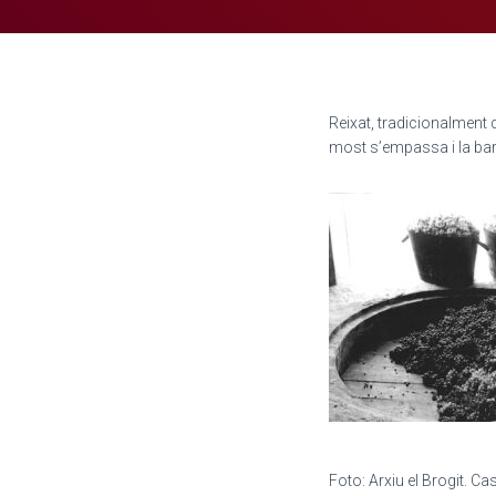
Reixat, tradicionalment 
most s’empassa i la ba
Foto: Arxiu el Brogit. Caste