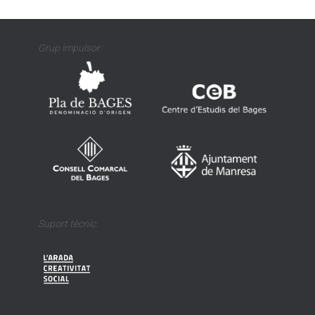
Grup impulsor:
Suport tècnic: