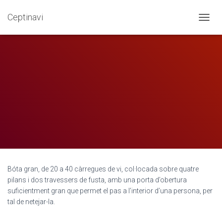
Ceptinavi
Bota de cadireta
CANVI
Bóta gran, de 20 a 40 càrregues de vi, col·locada sobre quatre
pilans i dos travessers de fusta, amb una porta d’obertura
suficientment gran que permet el pas a l’interior d’una persona, per
tal de netejar-la.