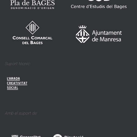
Suport tècnic:
Amb el suport de: